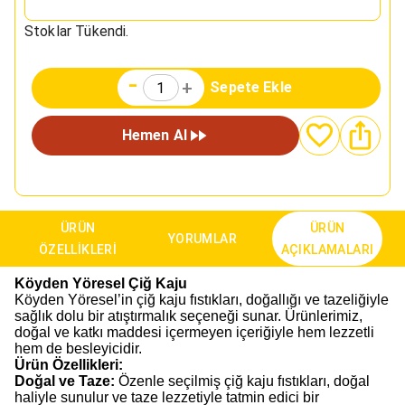
Stoklar Tükendi.
-
+
Sepete Ekle
Hemen Al
ÜRÜN
ÜRÜN
YORUMLAR
ÖZELLIKLERI
AÇIKLAMALARI
Köyden Yöresel Çiğ Kaju
Köyden Yöresel’in çiğ kaju fıstıkları, doğallığı ve tazeliğiyle
sağlık dolu bir atıştırmalık seçeneği sunar. Ürünlerimiz,
doğal ve katkı maddesi içermeyen içeriğiyle hem lezzetli
hem de besleyicidir.
Ürün Özellikleri:
Doğal ve Taze:
Özenle seçilmiş çiğ kaju fıstıkları, doğal
haliyle sunulur ve taze lezzetiyle tatmin edici bir