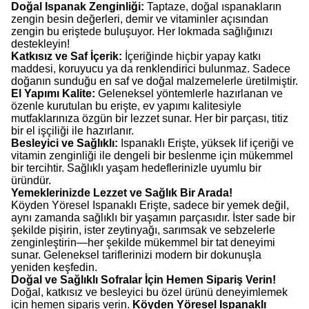
Doğal Ispanak Zenginliği:
Taptaze, doğal ıspanakların
zengin besin değerleri, demir ve vitaminler açısından
zengin bu eriştede buluşuyor. Her lokmada sağlığınızı
destekleyin!
Katkısız ve Saf İçerik:
İçeriğinde hiçbir yapay katkı
maddesi, koruyucu ya da renklendirici bulunmaz. Sadece
doğanın sunduğu en saf ve doğal malzemelerle üretilmiştir.
El Yapımı Kalite:
Geleneksel yöntemlerle hazırlanan ve
özenle kurutulan bu erişte, ev yapımı kalitesiyle
mutfaklarınıza özgün bir lezzet sunar. Her bir parçası, titiz
bir el işçiliği ile hazırlanır.
Besleyici ve Sağlıklı:
Ispanaklı Erişte, yüksek lif içeriği ve
vitamin zenginliği ile dengeli bir beslenme için mükemmel
bir tercihtir. Sağlıklı yaşam hedeflerinizle uyumlu bir
üründür.
Yemeklerinizde Lezzet ve Sağlık Bir Arada!
Köyden Yöresel Ispanaklı Erişte, sadece bir yemek değil,
aynı zamanda sağlıklı bir yaşamın parçasıdır. İster sade bir
şekilde pişirin, ister zeytinyağı, sarımsak ve sebzelerle
zenginleştirin—her şekilde mükemmel bir tat deneyimi
sunar. Geleneksel tariflerinizi modern bir dokunuşla
yeniden keşfedin.
Doğal ve Sağlıklı Sofralar İçin Hemen Sipariş Verin!
Doğal, katkısız ve besleyici bu özel ürünü deneyimlemek
için hemen sipariş verin.
Köyden Yöresel Ispanaklı