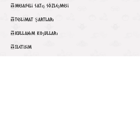
Mesafeli Satış Sözleşmesi
Teslimat Şartları
Kullanım Koşulları
Iletisim
🎁 RAMAZAN26 Kampanyası
Gizlilik Politikası
KÖY-DEN YÖRESEL HAKKIMIZDA
Tüm bilgileriniz 256bit SSL Sertifikası ile korunmaktadır.