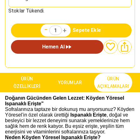
Stoklar Tükendi.
-
+
Sepete Ekle
Hemen Al
ÜRÜN
ÜRÜN
YORUMLAR
ÖZELLIKLERI
AÇIKLAMALARI
Doğanın Gücünden Gelen Lezzet: Köyden Yöresel
Ispanaklı Erişte"
Sofralarınıza taptaze bir dokunuş mu arıyorsunuz? Köyden
Yöresel'in özel olarak ürettiği
Ispanaklı Erişte
, doğal ve
besleyici bir lezzet deneyimi sunarak yemeklerinize hem
sağlık hem de renk katıyor. Bu eşsiz erişte, yeşilin tüm
enerjisini ve vitaminlerini sofralarınıza taşıyor.
Neden Köyden Yöresel Ispanaklı Erişte?