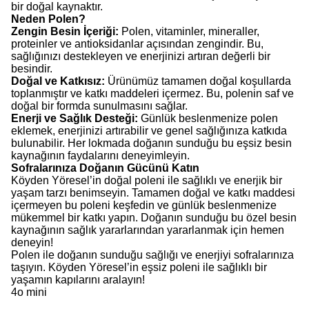
bir doğal kaynaktır.
Neden Polen?
Zengin Besin İçeriği:
Polen, vitaminler, mineraller,
proteinler ve antioksidanlar açısından zengindir. Bu,
sağlığınızı destekleyen ve enerjinizi artıran değerli bir
besindir.
Doğal ve Katkısız:
Ürünümüz tamamen doğal koşullarda
toplanmıştır ve katkı maddeleri içermez. Bu, polenin saf ve
doğal bir formda sunulmasını sağlar.
Enerji ve Sağlık Desteği:
Günlük beslenmenize polen
eklemek, enerjinizi artırabilir ve genel sağlığınıza katkıda
bulunabilir. Her lokmada doğanın sunduğu bu eşsiz besin
kaynağının faydalarını deneyimleyin.
Sofralarınıza Doğanın Gücünü Katın
Köyden Yöresel’in doğal poleni ile sağlıklı ve enerjik bir
yaşam tarzı benimseyin. Tamamen doğal ve katkı maddesi
içermeyen bu poleni keşfedin ve günlük beslenmenize
mükemmel bir katkı yapın. Doğanın sunduğu bu özel besin
kaynağının sağlık yararlarından yararlanmak için hemen
deneyin!
Polen ile doğanın sunduğu sağlığı ve enerjiyi sofralarınıza
taşıyın. Köyden Yöresel’in eşsiz poleni ile sağlıklı bir
yaşamın kapılarını aralayın!
4o mini