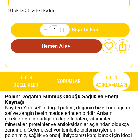
Stokta
50
adet kaldı.
-
+
Sepete Ekle
Hemen Al
ÜRÜN
ÜRÜN
YORUMLAR
ÖZELLIKLERI
AÇIKLAMALARI
Polen: Doğanın Sunmuş Olduğu Sağlık ve Enerji
Kaynağı
Köyden Yöresel’in doğal poleni, doğanın bize sunduğu en
saf ve zengin besin maddelerinden biridir. Arıların
çiçeklerden topladığı bu değerli polen, vitaminler,
mineraller, proteinler ve antioksidanlar açısından oldukça
zengindir. Geleneksel yöntemlerle toplanıp işlenen
polenimiz, sağlık ve enerji ihtiyacınızı karşılamak için ideal