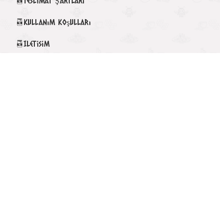
Teslimat Şartları
Kullanım Koşulları
Iletisim
🎁 RAMAZAN26 Kampanyası
Gizlilik Politikası
KÖY-DEN YÖRESEL HAKKIMIZDA
Tüm bilgileriniz 256bit SSL Sertifikası ile korunmaktadır.
© 2024
Köyden Yöresel
- Tüm hakları saklıdır.