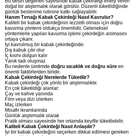
Bu besin değerleri sayesinde kabak çekirdeği enerji veren
doğal bir atıştırmalık olarak görülür. Düzenli tüketildiğinde
günlük beslenme rutinine katkı sağlayabilir.
Hanım Tırnağı Kabak Çekirdeği Nasıl Kavrulur?
Kaliteli bir kabak çekirdeğinin lezzetli olması için doğru
kavurma yöntemi oldukça önemlidir. Geleneksel
yöntemlerle yapılan kavurma işlemi çekirdeğin aromasını
ortaya çıkarır.
İyi kavrulmuş bir kabak çekirdeğinde:
Dış kabuk çıtır olur
İç kısmı dolgun kalır
Yanık tadı oluşmaz
Bu nedenle üretimde
doğru sıcaklık ve doğru süre
en
önemli faktörlerden biridir.
Kabak Çekirdeği Nerelerde Tüketilir?
Kabak çekirdeği çok yönlü bir atıştırmalıktır.
En çok tüketildiği alanlar:
Çay ve kahve yanında
Film veya dizi izlerken
Maç izlerken
Misafir ikramlarında
Günlük atıştırmalık olarak
Pratik olması sayesinde her ortamda keyifle tüketilebilir.
Kaliteli Kabak Çekirdeği Nasıl Anlaşılır?
İyi bir kabak çekirdeğini seçerken dikkat edilmesi gereken