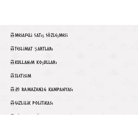
Mesafeli Satış Sözleşmesi
Teslimat Şartları
Kullanım Koşulları
Iletisim
🎁 RAMAZAN26 Kampanyası
Gizlilik Politikası
KÖY-DEN YÖRESEL HAKKIMIZDA