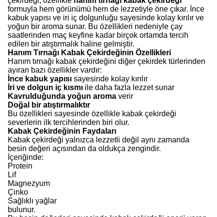
çekirdeği, özellikle
hanım tırnağı kabak çekirdeği
formuyla hem görünümü hem de lezzetiyle öne çıkar. İnce
kabuk yapısı ve iri iç dolgunluğu sayesinde kolay kırılır ve
yoğun bir aroma sunar. Bu özellikleri nedeniyle çay
saatlerinden maç keyfine kadar birçok ortamda tercih
edilen bir atıştırmalık haline gelmiştir.
Hanım Tırnağı Kabak Çekirdeğinin Özellikleri
Hanım tırnağı kabak çekirdeğini diğer çekirdek türlerinden
ayıran bazı özellikler vardır:
İnce kabuk yapısı
sayesinde kolay kırılır
İri ve dolgun iç kısmı
ile daha fazla lezzet sunar
Kavrulduğunda yoğun aroma
verir
Doğal bir atıştırmalıktır
Bu özellikleri sayesinde özellikle kabak çekirdeği
severlerin ilk tercihlerinden biri olur.
Kabak Çekirdeğinin Faydaları
Kabak çekirdeği yalnızca lezzetli değil aynı zamanda
besin değeri açısından da oldukça zengindir.
İçeriğinde:
Protein
Lif
Magnezyum
Çinko
Sağlıklı yağlar
bulunur.