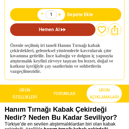
-
+
Sepete Ekle
Hemen Al
Özenle seçilmiş iri taneli Hanım Tırnağı kabak
çekirdekleri, geleneksel yöntemlerle kavrularak çıtır
kıvamına getirilir. İnce kabuğu ve dolgun iç yapısıyla
atıştırmalık keyfini zirveye taşıyan bu lezzet, doğal ve
katkısız içeriğiyle çay saatlerinin ve sohbetlerin
vazgeçilmezidir.
ÜRÜN
ÜRÜN
YORUMLAR
ÖZELLIKLERI
AÇIKLAMALARI
Hanım Tırnağı Kabak Çekirdeği
Nedir? Neden Bu Kadar Seviliyor?
Türkiye’de en sevilen atıştırmalıklardan biri olan kabak