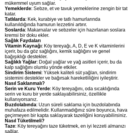
mükemmel uyum sağlar.
Yemeklerde
: Sebze, et ve tavuk yemeklerine zengin bir tat
katar.
Tatlılarda
: Kek, kurabiye ve tatlı hamurlarında
kullanıldığında hamurun lezzetini artırır.
Soslarda
: Makarnalar ve sebzeler için hazırlanan soslara
kremsi bir doku ekler.
Sağlık Faydaları
Vitamin Kaynağı
: Köy tereyağı, A, D, E ve K vitaminlerini
içerir, bu da göz sağlığını, kemik sağlığını ve genel
bağışıklığı destekler.
Sağlıklı Yağlar
: Doğal yağlar ve yağ asitleri içerir, bu da
kalp sağlığını olumlu yönde etkiler.
Sindirim Sistemi
: Yüksek kaliteli süt yağları, sindirim
sistemini destekler ve bağırsak hareketliliğini iyileştirir.
Nasıl Saklanmalı?
Serin ve Kuru Yerde
: Köy tereyağını, oda sıcaklığında
serin ve kuru bir yerde saklayabilirsiniz, özellikle
kullanıyorsanız.
Buzdolabında
: Uzun süreli saklama için buzdolabında
muhafaza edilmelidir. Kullanmadığınız süre boyunca, hava
geçirmeyen bir kapta saklayarak tazeliğini koruyabilirsiniz.
Nasıl Tüketilmeli?
Taze
: Köy tereyağını taze tüketmek, en iyi lezzeti almanızı
sağlar.