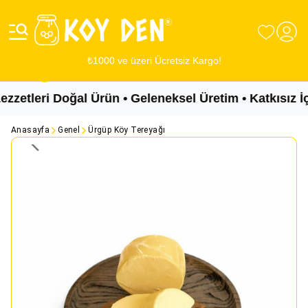
₺1000 ve üzeri Ücretsiz Kargo!
etleri Doğal Ürün • Geleneksel Üretim • Katkısız İç
Anasayfa
Genel
Ürgüp Köy Tereyağı