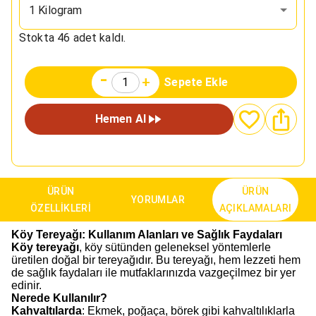
1 Kilogram
Stokta
46
adet kaldı.
-
+
Sepete Ekle
Hemen Al
ÜRÜN
ÜRÜN
YORUMLAR
ÖZELLIKLERI
AÇIKLAMALARI
Köy Tereyağı: Kullanım Alanları ve Sağlık Faydaları
Köy tereyağı
, köy sütünden geleneksel yöntemlerle
üretilen doğal bir tereyağıdır. Bu tereyağı, hem lezzeti hem
de sağlık faydaları ile mutfaklarınızda vazgeçilmez bir yer
edinir.
Nerede Kullanılır?
Kahvaltılarda
: Ekmek, poğaça, börek gibi kahvaltılıklarla