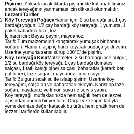
Pişirme
: Yüksek sıcaklıklarda pişirmekte kullanabilirsiniz,
ancak tereyağının yanmaması için dikkatli olunmalıdır.
Lezzetli Tarifler
Köy Tereyağlı Poğaça
Hamur için: 2 su bardağı un, 1 çay
bardağı yoğurt, 1/2 çay bardağı köy tereyağı, 1 yumurta, 1
paket kabartma tozu, tuz.
İç harcı için: Beyaz peynir, maydanoz.
Tarifi: Tüm malzemeleri karıştırarak yumuşak bir hamur
yoğurun. Hamuru açıp iç harcı koyarak poğaça şekli verin.
Üzerine yumurta sarısı sürüp 180°C’de pişirin.
Köy Tereyağlı Kısır
Malzemeler: 2 su bardağı ince bulgur,
1/2 su bardağı köy tereyağı, 1 çay bardağı domates
salçası, 1 tatlı kaşığı biber salçası, baharatlar (kararbiber,
pul biber), taze soğan, maydanoz, limon suyu.
Tarifi: Bulguru sıcak su ile ıslatıp şişirin. Üzerine köy
tereyağını, salçaları ve baharatları ekleyin. Karıştırıp taze
soğan, maydanoz ve limon suyu ile servis yapın.
Köy tereyağı, mutfaklarınızda hem sağlık hem de lezzet
açısından önemli bir yer tutar. Doğal ve zengin tadıyla
yemeklerinize değer katacak bu ürün, hem pratik hem de
lezzetli tariflerde kullanılabilir.